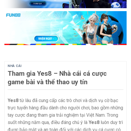
NHÀ CÁI
Tham gia Yes8 – Nhà cái cá cược
game bài và thể thao uy tín
Yes8
từ lâu đã cung cấp các trò chơi và dịch vụ cờ bạc
trực tuyến hàng đầu dành cho người chơi, bao gồm những
tay cược đang tham gia trải nghiệm tại Việt Nam. Trong
suốt những năm qua, điều đáng chú ý là
Yes8
luôn duy trì
được bảo mật và an toàn đối với các dịch vụ cá cược có