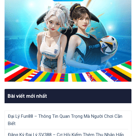
Bài viết mới nhất
Đại Lý Fun88 – Thông Tin Quan Trọng Mà Người Chơi Cần
Biết
Đăng Ký Đại Lý SV388 – Cơ Hội Kiếm Thêm Thu Nhập Hấp