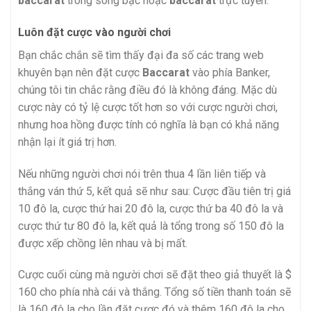
baccarat
trong sòng bạc hoặc
baccarat
trực tuyến.
Luôn đặt cược vào người chơi
Bạn chắc chắn sẽ tìm thấy đại đa số các trang web
khuyên bạn nên đặt cược
Baccarat
vào phía Banker,
chúng tôi tin chắc rằng điều đó là không đáng. Mặc dù
cược này có tỷ lệ cược tốt hơn so với cược người chơi,
nhưng hoa hồng được tính có nghĩa là bạn có khả năng
nhận lại ít giá trị hơn.
Nếu những người chơi nói trên thua 4 lần liên tiếp và
thắng ván thứ 5, kết quả sẽ như sau: Cược đầu tiên trị giá
10 đô la, cược thứ hai 20 đô la, cược thứ ba 40 đô la và
cược thứ tư 80 đô la, kết quả là tổng trong số 150 đô la
được xếp chồng lên nhau và bị mất.
Cược cuối cùng mà người chơi sẽ đặt theo giả thuyết là $
160 cho phía nhà cái và thắng. Tổng số tiền thanh toán sẽ
là 160 đô la cho lần đặt cược đó và thêm 160 đô la cho