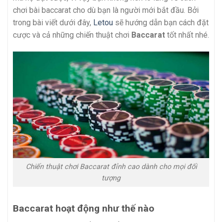
chơi bài baccarat cho dù bạn là người mới bắt đầu. Bởi
trong bài viết dưới đây,
Letou
sẽ hướng dẫn bạn cách đặt
cược và cả những chiến thuật chơi
Baccarat
tốt nhất nhé.
Chiến thuật chơi Baccarat đỉnh cao dành cho mọi đối
tượng
Baccarat hoạt động như thế nào