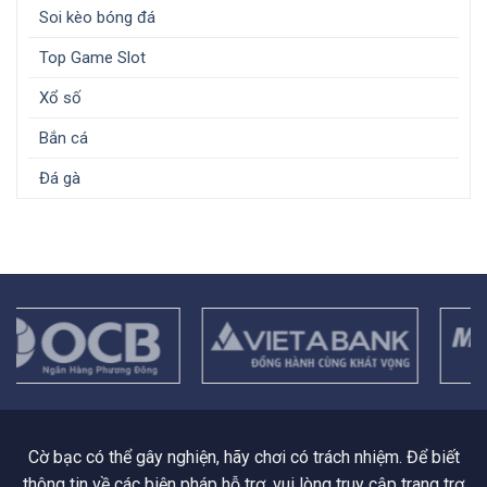
Soi kèo bóng đá
Top Game Slot
Xổ số
Bắn cá
Đá gà
Cờ bạc có thể gây nghiện, hãy chơi có trách nhiệm. Để biết
thông tin về các biện pháp hỗ trợ, vui lòng truy cập trang trợ