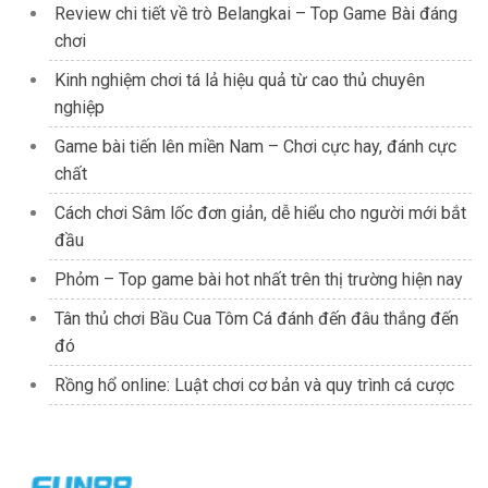
Review chi tiết về trò Belangkai – Top Game Bài đáng
chơi
Kinh nghiệm chơi tá lả hiệu quả từ cao thủ chuyên
nghiệp
Game bài tiến lên miền Nam – Chơi cực hay, đánh cực
chất
Cách chơi Sâm lốc đơn giản, dễ hiểu cho người mới bắt
đầu
Phỏm – Top game bài hot nhất trên thị trường hiện nay
Tân thủ chơi Bầu Cua Tôm Cá đánh đến đâu thắng đến
đó
Rồng hổ online: Luật chơi cơ bản và quy trình cá cược