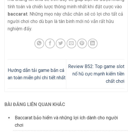
tính toán và chiến lược thông minh nhất khi đặt cược vào
baccarat
. Những mẹo này chắc chắn sẽ có lợi cho tất cả
người chơi cho dù bạn là tân binh mới nó vẫn rất hữu
nghiệm đấy.
Review B52: Top game slot
Hướng dẫn tải game bắn cá
nổ hũ cực mạnh kiếm tiền
an toàn miễn phí chi tiết nhất
chất chơi
BÀI ĐĂNG LIÊN QUAN KHÁC
Baccarat bảo hiểm và những lợi ích dành cho người
chơi