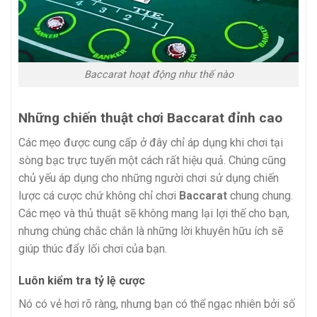
Baccarat hoạt động như thế nào
Những chiến thuật chơi Baccarat đỉnh cao
Các mẹo được cung cấp ở đây chỉ áp dụng khi chơi tại
sòng bạc trực tuyến một cách rất hiệu quả. Chúng cũng
chủ yếu áp dụng cho những người chơi sử dụng chiến
lược cá cược chứ không chỉ chơi
Baccarat
chung chung.
Các mẹo và thủ thuật sẽ không mang lại lợi thế cho bạn,
nhưng chúng chắc chắn là những lời khuyên hữu ích sẽ
giúp thúc đẩy lối chơi của bạn.
Luôn kiểm tra tỷ lệ cược
Nó có vẻ hơi rõ ràng, nhưng bạn có thể ngạc nhiên bởi số