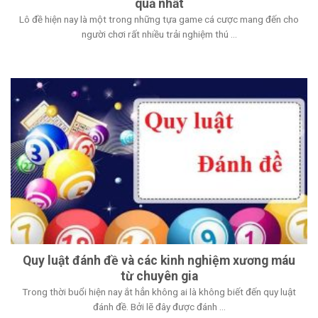
quả nhất
Lô đề hiện nay là một trong những tựa game cá cược mang đến cho
người chơi rất nhiều trải nghiệm thú ...
Quy luật đánh đề và các kinh nghiệm xương máu
từ chuyên gia
Trong thời buổi hiện nay ắt hẳn không ai là không biết đến quy luật
đánh đề. Bởi lẽ đây được đánh ...