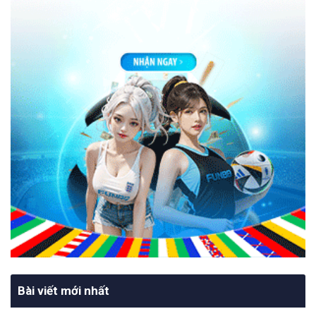
Bài viết mới nhất