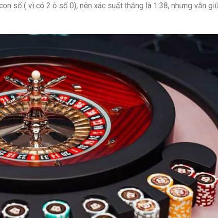
on số ( vì có 2 ô số 0), nên xác suất thắng là 1:38, nhưng vẫn giữ