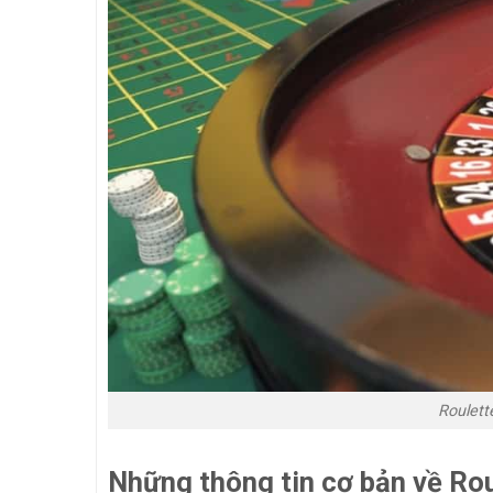
Roulett
Những thông tin cơ bản về Ro