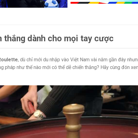
ến thắng dành cho mọi tay cược
Roulette
, dù chỉ mới du nhập vào Việt Nam vài năm gần đây nhưn
ng pháp như thế nào mới có thể dễ chiến thắng? Hãy cùng đón xe