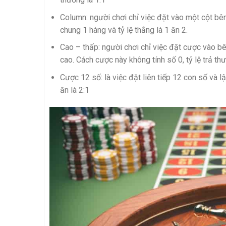
Column: người chơi chỉ việc đặt vào một cột bên
chung 1 hàng và tỷ lệ thắng là 1 ăn 2.
Cao – thấp: người chơi chỉ việc đặt cược vào bê
cao. Cách cược này không tính số 0, tỷ lệ trả thư
Cược 12 số: là việc đặt liên tiếp 12 con số và 
ăn là 2:1