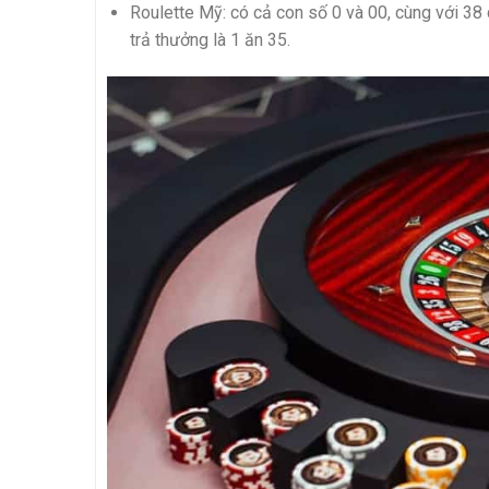
Roulette Mỹ: có cả con số 0 và 00, cùng với 38 c
trả thưởng là 1 ăn 35.