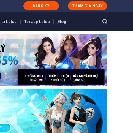
ĐĂNG KÝ
THAM GIA NGAY
 Lý Letou
Tải app Letou
Blog