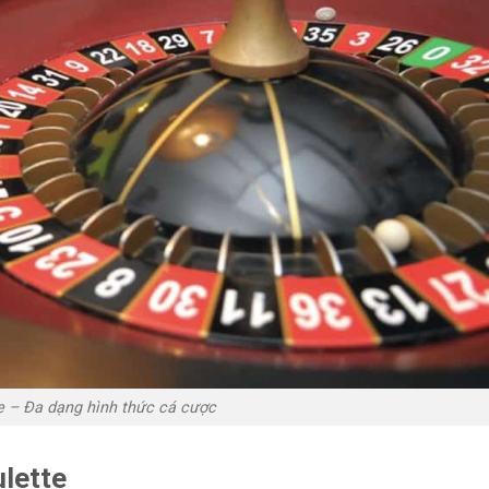
e – Đa dạng hình thức cá cược
ulette