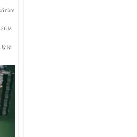
 số nằm
 36 là
 tỷ lệ