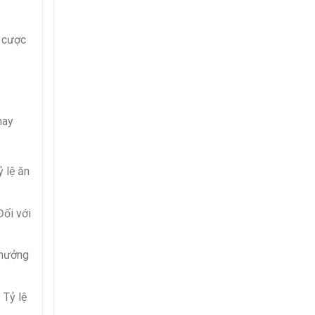
c cược
hay
ỷ lệ ăn
Đối với
thưởng
 Tỷ lệ