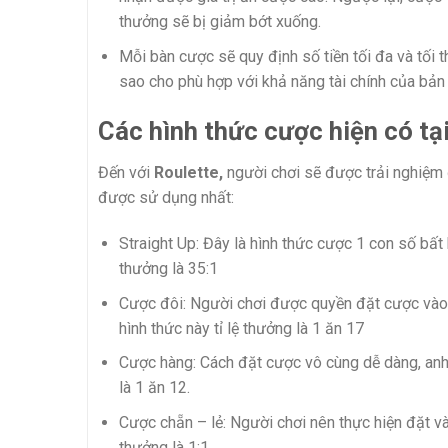
thưởng sẽ bị giảm bớt xuống.
Mỗi bàn cược sẽ quy định số tiền tối đa và tối
sao cho phù hợp với khả năng tài chính của bản 
Các hình thức cược hiện có tạ
Đến với
Roulette,
người chơi sẽ được trải nghiệm 
được sử dụng nhất:
Straight Up: Đây là hình thức cược 1 con số bất 
thưởng là 35:1
Cược đôi: Người chơi được quyền đặt cược vào g
hình thức này tỉ lệ thưởng là 1 ăn 17
Cược hàng: Cách đặt cược vô cùng dễ dàng, anh 
là 1 ăn 12.
Cược chẵn – lẻ: Người chơi nên thực hiện đặt vào
thưởng là 1:1