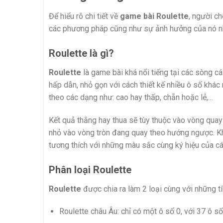
Để hiểu rõ chi tiết về
game bài Roulette
, người ch
các phương pháp cũng như sự ảnh hưởng của nó như
Roulette là gì?
Roulette
là game bài khá nổi tiếng tại các sòng cá
hấp dẫn, nhỏ gọn với cách thiết kế nhiều ô số khác
theo các dạng như: cao hay thấp, chẵn hoặc lẻ,…
Kết quả thắng hay thua sẽ tùy thuộc vào vòng quay
nhỏ vào vòng tròn đang quay theo hướng ngược. Kh
tương thích với những màu sắc cùng ký hiệu của cá
Phân loại Roulette
Roulette
được chia ra làm 2 loại cùng với những t
Roulette châu Âu: chỉ có một ô số 0, với 37 ô số 