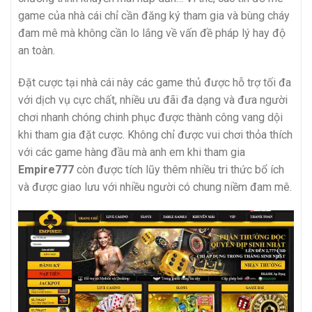
game của nhà cái chỉ cần đăng ký tham gia và bùng cháy
đam mê mà không cần lo lắng về vấn đề pháp lý hay độ
an toàn.
Đặt cược tại nhà cái này các game thủ được hỗ trợ tối đa
với dịch vụ cực chất, nhiều ưu đãi đa dạng và đưa người
chơi nhanh chóng chinh phục được thành công vang dội
khi tham gia đặt cược. Không chỉ được vui chơi thỏa thích
với các game hàng đầu mà anh em khi tham gia
Empire777
còn được tích lũy thêm nhiều tri thức bổ ích
và được giao lưu với nhiều người có chung niềm đam mê.