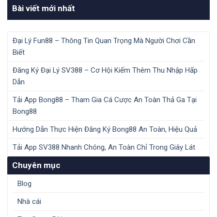
Bài viết mới nhất
Đại Lý Fun88 – Thông Tin Quan Trọng Mà Người Chơi Cần
Biết
Đăng Ký Đại Lý SV388 – Cơ Hội Kiếm Thêm Thu Nhập Hấp
Dẫn
Tải App Bong88 – Tham Gia Cá Cược An Toàn Thả Ga Tại
Bong88
Hướng Dẫn Thực Hiện Đăng Ký Bong88 An Toàn, Hiệu Quả
Tải App SV388 Nhanh Chóng, An Toàn Chỉ Trong Giây Lát
Chuyên mục
Blog
Nhà cái