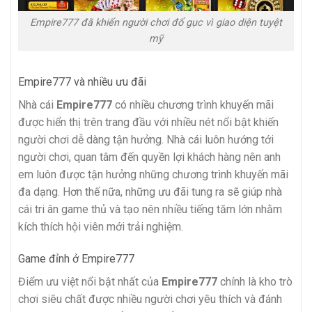
Empire777 đã khiến người chơi đổ gục vì giao diện tuyệt
mỹ
Empire777 và nhiều ưu đãi
Nhà cái
Empire777
có nhiều chương trình khuyến mãi
được hiển thị trên trang đầu với nhiều nét nổi bật khiến
người chơi dễ dàng tận hưởng. Nhà cái luôn hướng tới
người chơi, quan tâm đến quyền lợi khách hàng nên anh
em luôn được tận hưởng những chương trình khuyến mãi
đa dạng. Hơn thế nữa, những ưu đãi tung ra sẽ giúp nhà
cái tri ân game thủ và tạo nên nhiều tiếng tăm lớn nhằm
kích thích hội viên mới trải nghiệm.
Game đỉnh ở Empire777
Điểm ưu việt nổi bật nhất của
Empire777
chính là kho trò
chơi siêu chất được nhiều người chơi yêu thích và đánh