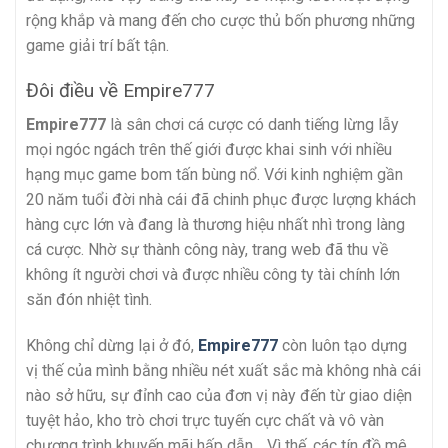
rộng khắp và mang đến cho cược thủ bốn phương những
game giải trí bất tận.
Đôi điều về Empire777
Empire777
là sân chơi cá cược có danh tiếng lừng lẫy
mọi ngóc ngách trên thế giới được khai sinh với nhiều
hạng mục game bom tấn bùng nổ. Với kinh nghiệm gần
20 năm tuổi đời nhà cái đã chinh phục được lượng khách
hàng cực lớn và đang là thương hiệu nhất nhì trong làng
cá cược. Nhờ sự thành công này, trang web đã thu về
không ít người chơi và được nhiều công ty tài chính lớn
săn đón nhiệt tình.
Không chỉ dừng lại ở đó,
Empire777
còn luôn tạo dựng
vị thế của mình bằng nhiều nét xuất sắc mà không nhà cái
nào sở hữu, sự đỉnh cao của đơn vị này đến từ giao diện
tuyệt hảo, kho trò chơi trực tuyến cực chất và vô vàn
chương trình khuyến mãi hấp dẫn… Vì thế, các tín đồ mê