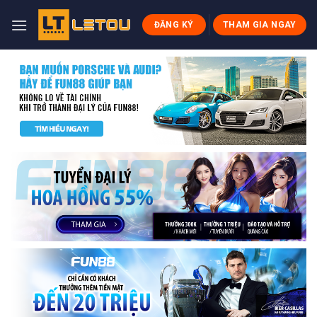
Skip
to
ĐĂNG KÝ
THAM GIA NGAY
content