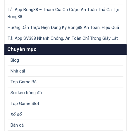
Tải App Bong88 – Tham Gia Cá Cược An Toàn Thả Ga Tại
Bong88
Hướng Dẫn Thực Hiện Đăng Ký Bong88 An Toàn, Hiệu Quả
Tải App SV388 Nhanh Chóng, An Toàn Chỉ Trong Giây Lát
Chuyên mục
Blog
Nhà cái
Top Game Bài
Soi kèo bóng đá
Top Game Slot
Xổ số
Bắn cá