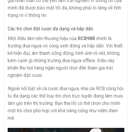
gia hoàn toàn có thể yên tâm trải nghiệm vì thông tin của
mình đã được bảo mật tối đa, không phải lo lắng về tình
trạng rò rỉ thông tin.
Các trò chơi đặt cược đa dạng và hấp dẫn
Một điều làm nên thương hiệu của
RCB988
chính là
trường đua ngựa vô cùng sinh động và hấp dẫn. Với thiết
kế hiện đại, âm thanh sống động, hình ảnh rõ nét, không
kém cạnh gì những trường đua ngựa offline. Điều này
khiến thu hút hàng ngàn người chơi đến tham gia trải
nghiệm đặt cược.
Ngoài nổi bật về cá cược đua ngựa, nhà cái RCB
cũng hội
tụ đa dạng các thể loại trò chơi trực tuyến đang làm mưa
làm gió trên thị trường. Bạn tha hồ có thể chọn cho mình
một trò chơi phù hợp với khả năng cũng như niềm đam
mê.