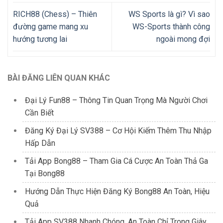
RICH88 (Chess) – Thiên
WS Sports là gì? Vì sao
đường game mang xu
WS-Sports thành công
hướng tương lai
ngoài mong đợi
BÀI ĐĂNG LIÊN QUAN KHÁC
Đại Lý Fun88 – Thông Tin Quan Trọng Mà Người Chơi
Cần Biết
Đăng Ký Đại Lý SV388 – Cơ Hội Kiếm Thêm Thu Nhập
Hấp Dẫn
Tải App Bong88 – Tham Gia Cá Cược An Toàn Thả Ga
Tại Bong88
Hướng Dẫn Thực Hiện Đăng Ký Bong88 An Toàn, Hiệu
Quả
Tải App SV388 Nhanh Chóng, An Toàn Chỉ Trong Giây