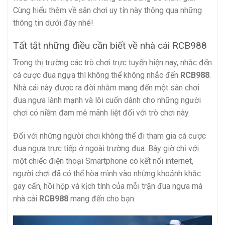
Cùng hiểu thêm về sân chơi uy tín này thông qua những
thông tin dưới đây nhé!
Tất tật những điều cần biết về nhà cái RCB988
Trong thị trường các trò chơi trực tuyến hiện nay, nhắc đến
cá cược đua ngựa thì không thể không nhắc đến
RCB988
.
Nhà cái này được ra đời nhằm mang đến một sân chơi
đua ngựa lành mạnh và lôi cuốn dành cho những người
chơi có niềm đam mê mãnh liệt đối với trò chơi này.
Đối với những người chơi không thể đi tham gia cá cược
đua ngựa trực tiếp ở ngoài trường đua. Bây giờ chỉ với
một chiếc điện thoại Smartphone có kết nối internet,
người chơi đã có thể hòa mình vào những khoảnh khắc
gay cấn, hồi hộp và kịch tính của mỗi trận đua ngựa mà
nhà cái
RCB988
mang đến cho bạn.