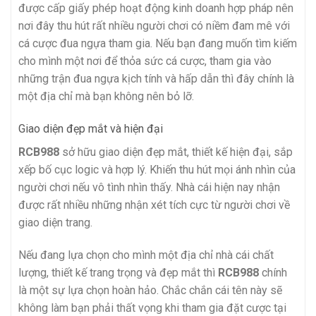
được cấp giấy phép hoạt động kinh doanh hợp pháp nên
nơi đây thu hút rất nhiều người chơi có niềm đam mê với
cá cược đua ngựa tham gia. Nếu bạn đang muốn tìm kiếm
cho mình một nơi để thỏa sức cá cược, tham gia vào
những trận đua ngựa kịch tính và hấp dẫn thì đây chính là
một địa chỉ mà bạn không nên bỏ lỡ.
Giao diện đẹp mắt và hiện đại
RCB988
sở hữu giao diện đẹp mắt, thiết kế hiện đại, sắp
xếp bố cục logic và hợp lý. Khiến thu hút mọi ánh nhìn của
người chơi nếu vô tình nhìn thấy. Nhà cái hiện nay nhận
được rất nhiều những nhận xét tích cực từ người chơi về
giao diện trang.
Nếu đang lựa chọn cho mình một địa chỉ nhà cái chất
lượng, thiết kế trang trọng và đẹp mắt thì
RCB988
chính
là một sự lựa chọn hoàn hảo. Chắc chắn cái tên này sẽ
không làm bạn phải thất vọng khi tham gia đặt cược tại