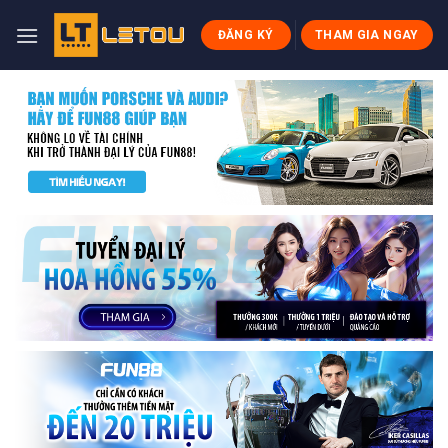
Skip
to
ĐĂNG KÝ
THAM GIA NGAY
content