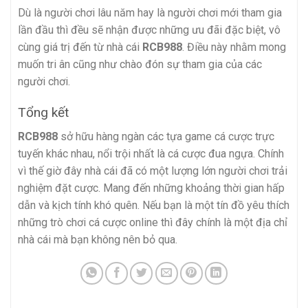
Dù là người chơi lâu năm hay là người chơi mới tham gia
lần đầu thì đều sẽ nhận được những ưu đãi đặc biệt, vô
cùng giá trị đến từ nhà cái
RCB988
. Điều này nhằm mong
muốn tri ân cũng như chào đón sự tham gia của các
người chơi.
Tổng kết
RCB988
sở hữu hàng ngàn các tựa game cá cược trực
tuyến khác nhau, nổi trội nhất là cá cược đua ngựa. Chính
vì thế giờ đây nhà cái đã có một lượng lớn người chơi trải
nghiệm đặt cược. Mang đến những khoảng thời gian hấp
dẫn và kịch tính khó quên. Nếu bạn là một tín đồ yêu thích
những trò chơi cá cược online thì đây chính là một địa chỉ
nhà cái mà bạn không nên bỏ qua.