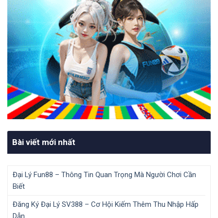
Bài viết mới nhất
Đại Lý Fun88 – Thông Tin Quan Trọng Mà Người Chơi Cần
Biết
Đăng Ký Đại Lý SV388 – Cơ Hội Kiếm Thêm Thu Nhập Hấp
Dẫn