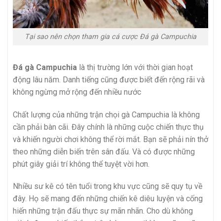
Tại sao nên chọn tham gia cá cược Đá gà Campuchia
Đá gà Campuchia
là thị trường lớn với thời gian hoạt
động lâu năm. Danh tiếng cũng được biết đến rộng rãi và
không ngừng mở rộng đến nhiều nước
Chất lượng của những trận chọi gà Campuchia là không
cần phải bàn cãi. Đây chính là những cuộc chiến thực thụ
và khiến người chơi không thể rời mắt. Bạn sẽ phải nín thở
theo những diễn biến trên sân đấu. Và có được những
phút giây giải trí không thể tuyệt vời hơn.
Nhiều sư kê có tên tuổi trong khu vực cũng sẽ quy tụ về
đây. Họ sẽ mang đến những chiến kê diêu luyện và cống
hiến những trận đấu thực sự mãn nhãn. Cho dù không