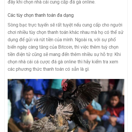
đây khi chọn nhà cái cung cấp đá gà online.
Các tùy chọn thanh toán đa dạng
Sòng bạc trực tuyến sẽ rất tuyệt nếu cung cấp cho người
chơi nhiều tùy chọn thanh toán khác nhau mà họ có thể sử
dụng để gửi và rút tiền của mình. Ngoài ra, với sự phổ
biến ngày càng tăng của Bitcoin, thì việc thêm tuỳ chọn
tiền điện tử cũng sẽ mang đến thêm nhiều sự hỗ trợ. Khi
chọn nhà cái cá cược đá gà online thì hãy kiểm tra xem
các phương thức thanh toán có sẵn là gì.