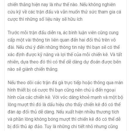
chiến thắng hiện nay là như thế nào. Nếu không nghiên
cứu kỹ về các trận đấu và vẫn muốn thử sức tham gia cá
cược thì những số liệu này sẽ hữu ích
Trước mỗi trận đấu diễn ra, ác bình luận viên cũng cung
cấp một vài thông tin liên quan đến hai đối thủ trên võ
đài. Nếu chú ý đến những thông tin này thì bạn sẽ có thể
xác định được kỹ năng và lợi thế của mỗi chiến kê. Và tất
nhiên, dựa theo đó thì có thể dễ dàng dự đoán được bên
nào sẽ giành chiến thắng.
Nếu theo dõi các trận đá gà trực tiếp hoặc thông qua màn
hình thiết bị cá cược thì bạn cũng nên chú ú đến ngoại
hình của các chiến kê. Với vóc dáng khoẻ mạnh và một bộ
lông mượt thì đó là dấu hiệu cho thấy chiến kê đó có thể
đàn áp đối thủ dễ dàng. Nếu xuất hiện nhiều thương tích
và phần lông không bóng mượt thì chiến kê đó có thể dễ
bị đối thủ áp đảo. Tuy là những chi tiết nhỏ nhưng cũng