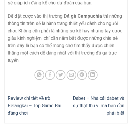
sẽ giúp ích đáng kể cho dự đoán của bạn.
Để đặt cược vào thị trường
Đá gà Campuchia
thì những
thông tin trên sẽ là hành trang thiết yếu dành cho người
chơi. Không cần phải là những sư kê hay nhưng tay cược
giàu kinh nghiệm. chỉ cần nắm bắt được những chia sẻ
trên đây là bạn có thể mong chờ tìm thấy được chiến
thắng một cách dễ dàng nhất với thị trường đá gà trực
tuyến.
Review chi tiết về trò
Dabet – Nhà cái dabet và
Belangkai – Top Game Bài
sự thật thú vị mà bạn cần
đáng chơi
phải biết