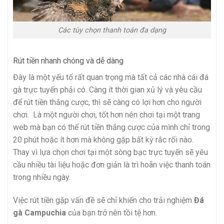
Các tùy chọn thanh toán đa dạng
Rút tiền nhanh chóng và dễ dàng
Đây là một yếu tố rất quan trọng mà tất cả các nhà cái đá
gà trực tuyến phải có. Càng ít thời gian xủ lý và yêu cầu
để rút tiền thắng cược, thì sẽ càng có lợi hơn cho người
chơi. Là một người chơi, tốt hơn nên chơi tại một trang
web mà bạn có thể rút tiền thắng cược của mình chỉ trong
20 phút hoặc ít hơn mà không gặp bất kỳ rắc rối nào.
Thay vì lựa chọn chơi tại một sòng bạc trực tuyến sẽ yêu
cầu nhiều tài liệu hoặc đơn giản là trì hoãn việc thanh toán
trong nhiều ngày.
Việc rút tiền gặp vấn đề sẽ chỉ khiến cho trải nghiệm
Đá
gà Campuchia
của bạn trở nên tồi tệ hơn.