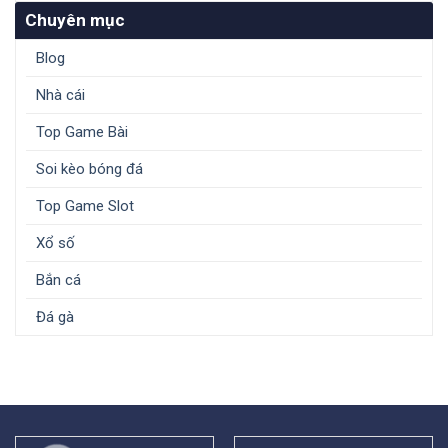
Chuyên mục
Blog
Nhà cái
Top Game Bài
Soi kèo bóng đá
Top Game Slot
Xổ số
Bắn cá
Đá gà