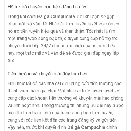
Hỗ trợ trò chuyện trực tiếp đáng tin cậy
Trong khi chơi
Đá gà Campuchia
, đôi khi bạn sẽ gặp
phải một số vấn đề. Nhà cái trực tuyến tuyệt vời cần có
hỗ trợ tiền tuyến hiệu quả và thân thiện. Tốt nhất là tìm
một trang web sòng bạc trực tuyến cung cấp hỗ trợ trò
chuyện trực tiếp 24/7 cho người chơi của họ. Với điều
này, mọi thắc mắc và vấn đề sẽ được giải đáp ngay lập
tức.
Tiền thưởng và khuyến mãi đầy hứa hẹn
Hầu như tất cả các nhà cái đều cung cấp tiền thưởng cho
thành viên tham gia chơi Một nhà cái trực tuyến tuyệt vời
cung cấp các khoản tiền thưởng và khuyến mãi hào phóng
và linh hoạt hơn. Thông thường thì những ưu đãi này được
hiển thị trên trang chủ của trang sòng bạc trực tuyến,
cùng với các liên kết đến các trang đăng ký và gửi tiền.
Vậy nên, trước khi quyết định
Đá gà Campuchia
chính