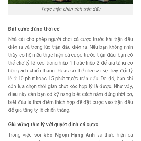
Thực hiện phân tích trận đấu
Đặt cược đúng thời cơ
Nhà cái cho phép người chơi cá cược trước khi trận đấu
diễn ra và trong lúc trận đấu diễn ra. Nếu bạn không nhìn
thấy cơ hội nếu thực hiện cá cược trước trận đấu, bạn có
thể chờ tỷ lệ kèo trong hiệp 1 hoặc hiệp 2 để gia tăng cơ
hội giành chiến thắng. Hoặc có thể nhà cái sẽ thay đổi tỷ
lệ ở 10 phút hoặc 15 phút trước trận đấu. Do đó, bạn chỉ
cần lựa chọn thời gian chốt kèo hợp lý là được. Như vậy,
điều này cần bạn có kỹ năng biết cách nắm đúng thời cơ,
biết đâu là thời điểm thích hợp để đặt cược vào trận đấu
để gia tăng tỷ lệ chiến thắng.
Giữ vững tâm lý với quyết định cá cược
Trong việc
soi kèo Ngoại Hạng Anh
và thực hiện cá