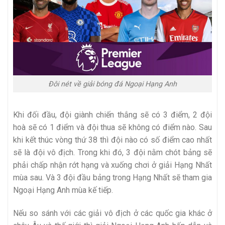
Đôi nét về giải bóng đá Ngoại Hạng Anh
Khi đối đầu, đội giành chiến thắng sẽ có 3 điểm, 2 đội
hoà sẽ có 1 điểm và đội thua sẽ không có điểm nào. Sau
khi kết thúc vòng thứ 38 thì đội nào có số điểm cao nhất
sẽ là đội vô địch. Trong khi đó, 3 đội nằm chót bảng sẽ
phải chấp nhận rớt hạng và xuống chơi ở giải Hạng Nhất
mùa sau. Và 3 đội đầu bảng trong Hạng Nhất sẽ tham gia
Ngoại Hạng Anh mùa kế tiếp.
Nếu so sánh với các giải vô địch ở các quốc gia khác ở