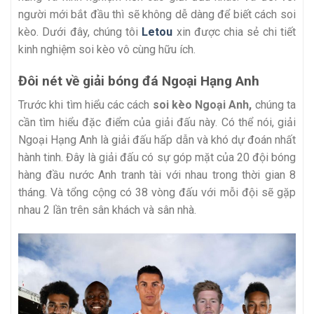
người mới bắt đầu thì sẽ không dễ dàng để biết cách soi
kèo. Dưới đây, chúng tôi
Letou
xin được chia sẻ chi tiết
kinh nghiệm soi kèo vô cùng hữu ích.
Đôi nét về giải bóng đá Ngoại Hạng Anh
Trước khi tìm hiểu các cách
soi kèo Ngoại Anh,
chúng ta
cần tìm hiểu đặc điểm của giải đấu này. Có thể nói, giải
Ngoại Hạng Anh là giải đấu hấp dẫn và khó dự đoán nhất
hành tinh. Đây là giải đấu có sự góp mặt của 20 đội bóng
hàng đầu nước Anh tranh tài với nhau trong thời gian 8
tháng. Và tổng cộng có 38 vòng đấu với mỗi đội sẽ gặp
nhau 2 lần trên sân khách và sân nhà.