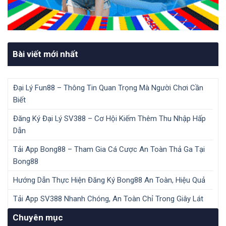
Bài viết mới nhất
Đại Lý Fun88 – Thông Tin Quan Trọng Mà Người Chơi Cần
Biết
Đăng Ký Đại Lý SV388 – Cơ Hội Kiếm Thêm Thu Nhập Hấp
Dẫn
Tải App Bong88 – Tham Gia Cá Cược An Toàn Thả Ga Tại
Bong88
Hướng Dẫn Thực Hiện Đăng Ký Bong88 An Toàn, Hiệu Quả
Tải App SV388 Nhanh Chóng, An Toàn Chỉ Trong Giây Lát
Chuyên mục